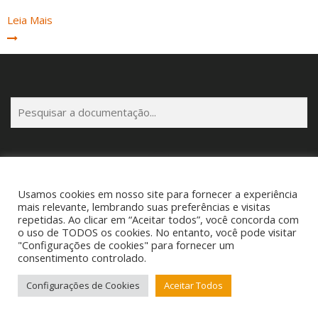
Leia Mais
P
e
s
q
u
i
Usamos cookies em nosso site para fornecer a experiência
s
Copyright © 2025 Cigam Gestor - Todos os Direitos Reservados
mais relevante, lembrando suas preferências e visitas
a
repetidas. Ao clicar em “Aceitar todos”, você concorda com
Telefone: (53) 3260-1350 E-mail: suporte@cigamgestor.com.br
o uso de TODOS os cookies. No entanto, você pode visitar
r
"Configurações de cookies" para fornecer um
consentimento controlado.
Configurações de Cookies
Aceitar Todos