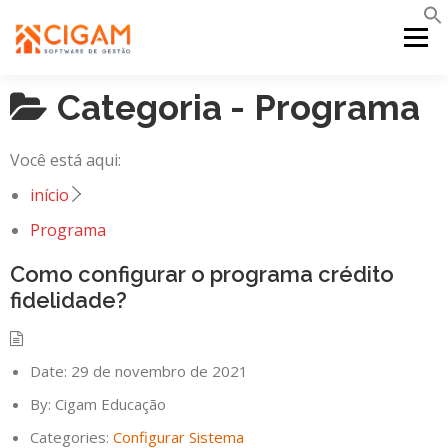
Pular
para
Menu
o
conteúdo
Categoria -
Programa
INÍCIO
NOVIDADES DA VERSÃO
PDV
Você está aqui:
PORTAL WEB
MOBILE
SUPORTE
início
Programa
Como configurar o programa crédito
fidelidade?
Date:
29 de novembro de 2021
By:
Cigam Educação
Categories:
Configurar Sistema