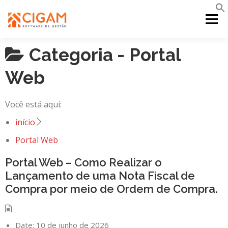
Pular
para
Menu
o
conteúdo
Categoria -
Portal
INÍCIO
NOVIDADES DA VERSÃO
PDV
Web
PORTAL WEB
MOBILE
SUPORTE
Você está aqui:
início
Portal Web
Portal Web – Como Realizar o
Lançamento de uma Nota Fiscal de
Compra por meio de Ordem de Compra.
Date:
10 de junho de 2026