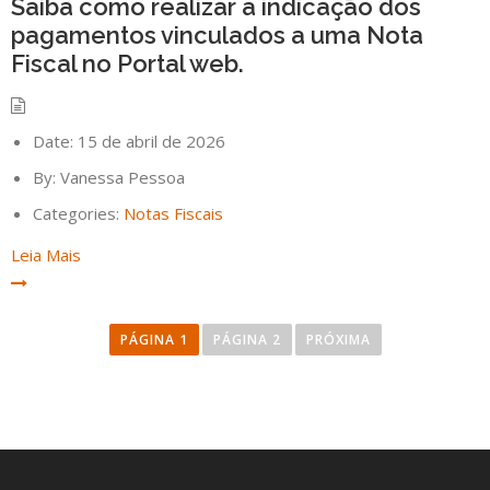
Saiba como realizar a indicação dos
pagamentos vinculados a uma Nota
Fiscal no Portal web.
Date:
15 de abril de 2026
By:
Vanessa Pessoa
Categories:
Notas Fiscais
Leia Mais
P
a
PÁGINA
1
PÁGINA
2
PRÓXIMA
g
i
n
a
ç