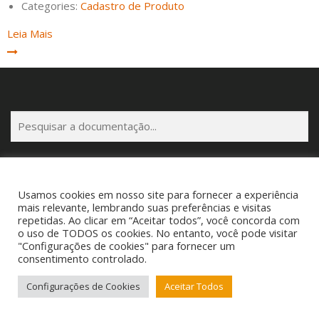
Categories:
Cadastro de Produto
Leia Mais
P
e
s
q
u
Usamos cookies em nosso site para fornecer a experiência
i
mais relevante, lembrando suas preferências e visitas
s
Copyright © 2025 Cigam Gestor - Todos os Direitos Reservados
repetidas. Ao clicar em “Aceitar todos”, você concorda com
o uso de TODOS os cookies. No entanto, você pode visitar
a
Telefone: (53) 3260-1350 E-mail: suporte@cigamgestor.com.br
"Configurações de cookies" para fornecer um
r
consentimento controlado.
Configurações de Cookies
Aceitar Todos