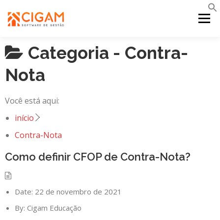
Pular
para
Menu
o
conteúdo
Categoria -
Contra-
INÍCIO
NOVIDADES DA VERSÃO
PDV
Nota
PORTAL WEB
MOBILE
SUPORTE
Você está aqui:
início
Contra-Nota
Como definir CFOP de Contra-Nota?
Date:
22 de novembro de 2021
By:
Cigam Educação