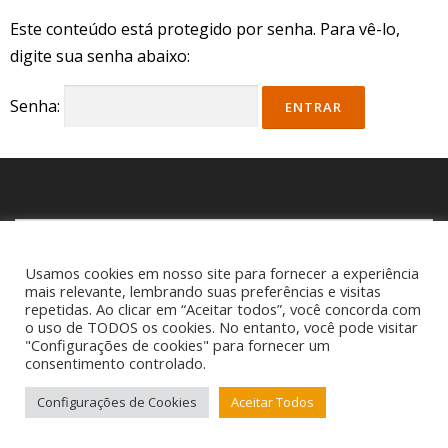
Este conteúdo está protegido por senha. Para vê-lo,
digite sua senha abaixo:
Senha:
P
e
Usamos cookies em nosso site para fornecer a experiência
s
mais relevante, lembrando suas preferências e visitas
q
repetidas. Ao clicar em “Aceitar todos”, você concorda com
u
o uso de TODOS os cookies. No entanto, você pode visitar
i
"Configurações de cookies" para fornecer um
consentimento controlado.
s
Copyright © 2025 Cigam Gestor - Todos os Direitos Reservados
a
Telefone: (53) 3260-1350 E-mail: suporte@cigamgestor.com.br
Configurações de Cookies
Aceitar Todos
r