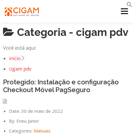
Pular
para
Menu
o
conteúdo
Categoria -
cigam pdv
INÍCIO
NOVIDADES DA VERSÃO
PDV
Você está aqui:
PORTAL WEB
MOBILE
SUPORTE
início
cigam pdv
Protegido: Instalação e configuração
Checkout Móvel PagSeguro
Date:
30 de maio de 2022
By:
Eneu Junior
Categories:
Manuais