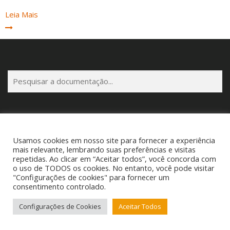
Leia Mais
P
e
s
q
u
i
Usamos cookies em nosso site para fornecer a experiência
s
Copyright © 2025 Cigam Gestor - Todos os Direitos Reservados
mais relevante, lembrando suas preferências e visitas
a
repetidas. Ao clicar em “Aceitar todos”, você concorda com
Telefone: (53) 3260-1350 E-mail: suporte@cigamgestor.com.br
o uso de TODOS os cookies. No entanto, você pode visitar
r
"Configurações de cookies" para fornecer um
consentimento controlado.
Configurações de Cookies
Aceitar Todos