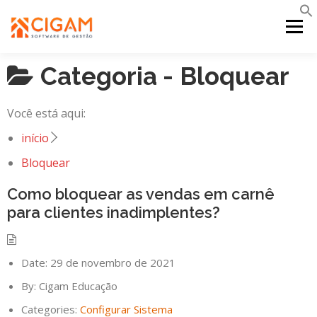
Pular
para
Menu
o
conteúdo
Categoria -
Bloquear
INÍCIO
NOVIDADES DA VERSÃO
PDV
Você está aqui:
PORTAL WEB
MOBILE
SUPORTE
início
Bloquear
Como bloquear as vendas em carnê
para clientes inadimplentes?
Date:
29 de novembro de 2021
By:
Cigam Educação
Categories:
Configurar Sistema