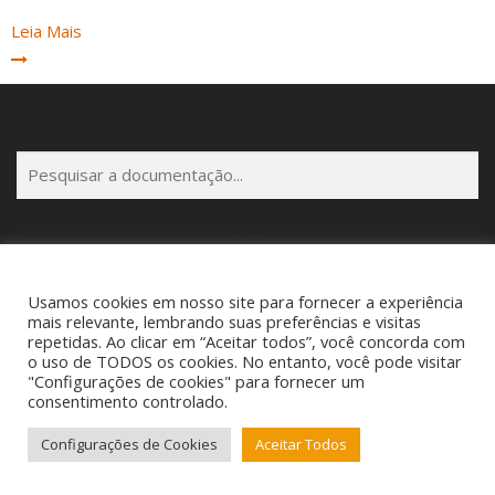
Leia Mais
P
e
s
q
u
i
Usamos cookies em nosso site para fornecer a experiência
s
Copyright © 2025 Cigam Gestor - Todos os Direitos Reservados
mais relevante, lembrando suas preferências e visitas
a
repetidas. Ao clicar em “Aceitar todos”, você concorda com
Telefone: (53) 3260-1350 E-mail: suporte@cigamgestor.com.br
o uso de TODOS os cookies. No entanto, você pode visitar
r
"Configurações de cookies" para fornecer um
consentimento controlado.
Configurações de Cookies
Aceitar Todos