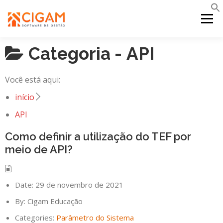
Pular
para
Menu
o
conteúdo
Categoria -
API
INÍCIO
NOVIDADES DA VERSÃO
PDV
Você está aqui:
PORTAL WEB
MOBILE
SUPORTE
início
API
Como definir a utilização do TEF por
meio de API?
Date:
29 de novembro de 2021
By:
Cigam Educação
Categories:
Parâmetro do Sistema