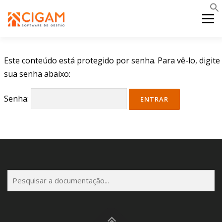
Pular
para
Menu
o
conteúdo
INÍCIO
NOVIDADES DA VERSÃO
PDV
Este conteúdo está protegido por senha. Para vê-lo, digite
sua senha abaixo:
PORTAL WEB
MOBILE
SUPORTE
Senha:
P
e
s
q
u