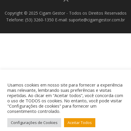
i
s
Copyright © 2025 Cigam Gestor - Todos os Direitos Reservados
a
Telefone: (53) 3260-1350 E-mail: suporte@cigamgestor.com.br
r
Usamos cookies em nosso site para fornecer a experiência
mais relevante, lembrando suas preferências e visitas
repetidas. Ao clicar em “Aceitar todos”, você concorda com
o uso de TODOS os cookies. No entanto, você pode visitar
"Configurações de cookies" para fornecer um
consentimento controlado.
Configurações de Cookies
Aceitar Todos