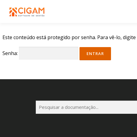
Pular
para
o
conteúdo
Este conteúdo está protegido por senha. Para vê-lo, digite
Senha:
P
e
s
q
u