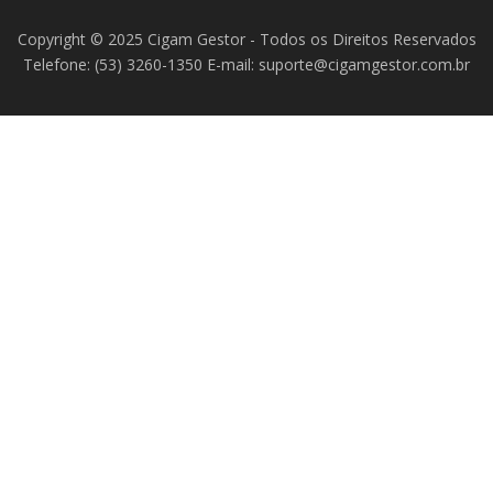
Copyright © 2025 Cigam Gestor - Todos os Direitos Reservados
Telefone: (53) 3260-1350 E-mail: suporte@cigamgestor.com.br