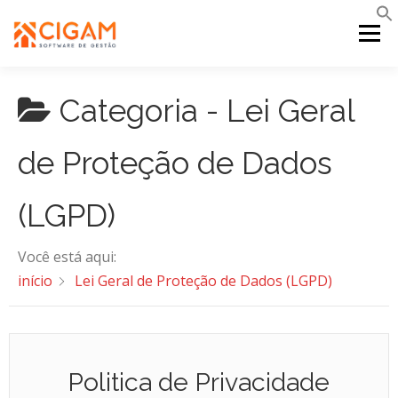
Pular
para
Menu
o
conteúdo
Categoria -
Lei Geral
INÍCIO
NOVIDADES DA VERSÃO
PDV
de Proteção de Dados
PORTAL WEB
MOBILE
SUPORTE
(LGPD)
Você está aqui:
início
Lei Geral de Proteção de Dados (LGPD)
Politica de Privacidade